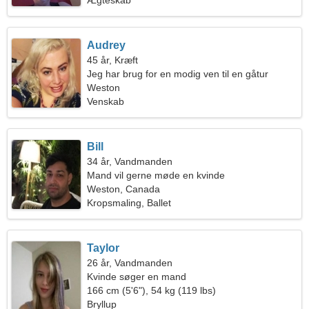
Ægteskab
Audrey
45 år, Kræft
Jeg har brug for en modig ven til en gåtur
sammen
Weston
Venskab
Bill
34 år, Vandmanden
Mand vil gerne møde en kvinde
Weston, Canada
Kropsmaling, Ballet
Taylor
26 år, Vandmanden
Kvinde søger en mand
166 cm (5'6"), 54 kg (119 lbs)
Bryllup