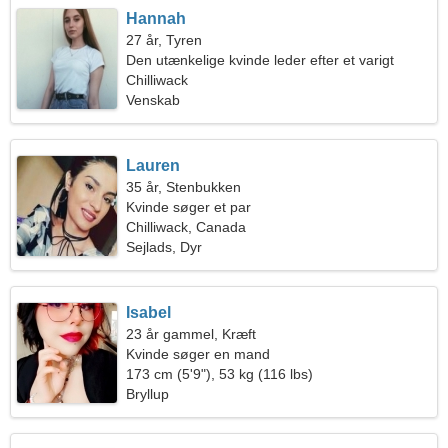
Hannah
27 år, Tyren
Den utænkelige kvinde leder efter et varigt
forhold
Chilliwack
Venskab
Lauren
35 år, Stenbukken
Kvinde søger et par
Chilliwack, Canada
Sejlads, Dyr
Isabel
23 år gammel, Kræft
Kvinde søger en mand
173 cm (5'9"), 53 kg (116 lbs)
Bryllup