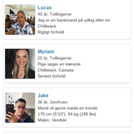
Lucas
45 år, Tvillingerne
Jeg er en bankmand på udkig efter en
charmerende kvinde
Chilliwack
Rigtigt forhold
Myriam
25 år, Tvillingerne
Pige søger en kæreste
Chilliwack, Canada
Seriøst forhold
Jake
36 år, Jomfruen
Mand vil gerne møde en kvinde
176 cm (5'10"), 84 kg (185 lbs)
Maleri, Vandski