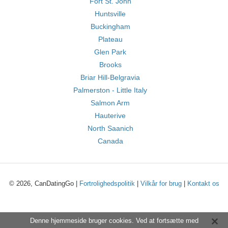
Fort St. John
Huntsville
Buckingham
Plateau
Glen Park
Brooks
Briar Hill-Belgravia
Palmerston - Little Italy
Salmon Arm
Hauterive
North Saanich
Canada
© 2026, CanDatingGo |
Fortrolighedspolitik
|
Vilkår for brug
|
Kontakt os
Denne hjemmeside bruger cookies. Ved at fortsætte med