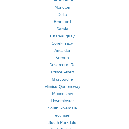
Terrebonne
Moncton
Delta
Brantford
Sarnia
Châteauguay
Sorel-Tracy
Ancaster
Vernon
Dovercourt Rd
Prince Albert
Mascouche
Mimico-Queensway
Moose Jaw
Lloydminster
South Riverdale
Tecumseh
South Parkdale